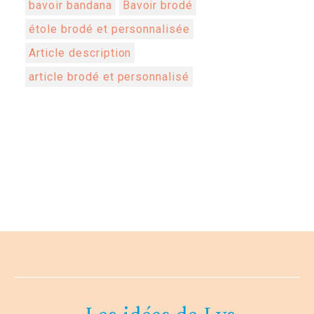
bavoir bandana
Bavoir brodé
étole brodé et personnalisée
Article description
article brodé et personnalisé