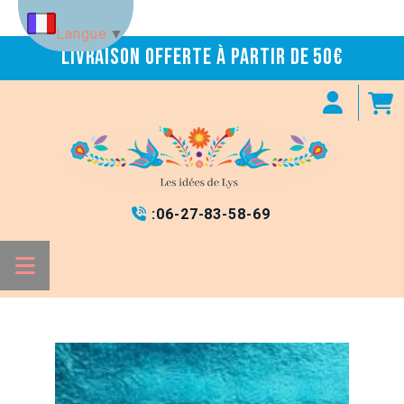
Panneau de gestion des cookies
Langue
▼
Livraison offerte à partir de 50€
:
06-27-83-58-69
