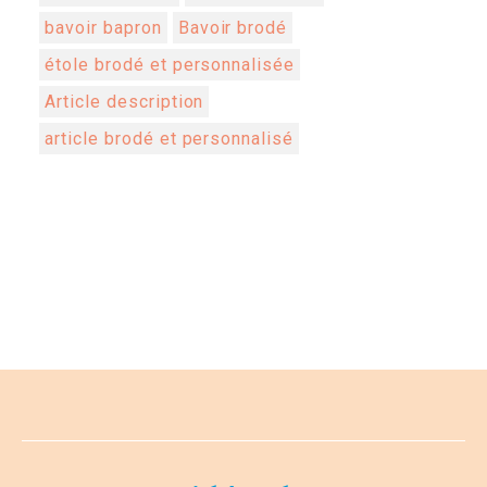
bavoir bapron
Bavoir brodé
étole brodé et personnalisée
Article description
article brodé et personnalisé