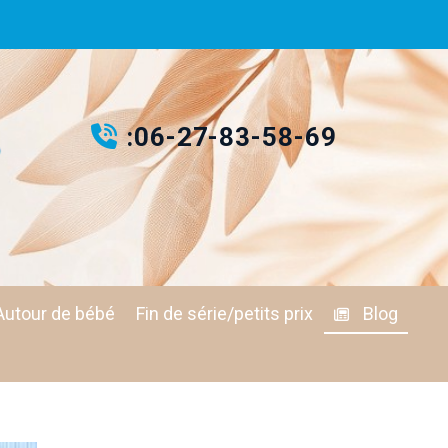
:
06-27-83-58-69

Autour de bébé
Fin de série/petits prix
Blog