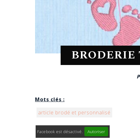
BRODERIE
P
Mots clés :
article brodé et personnalisé
Autoriser
Facebook est désactivé.