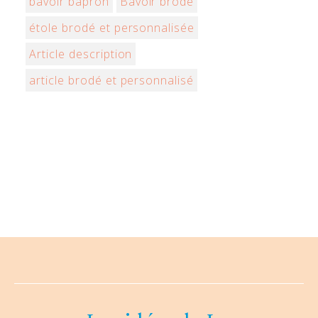
bavoir bapron
Bavoir brodé
étole brodé et personnalisée
Article description
article brodé et personnalisé