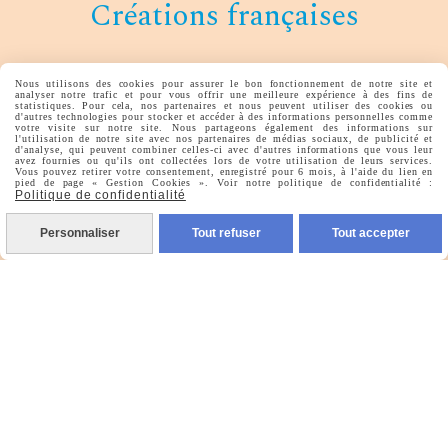
Créations françaises
Fabriqué dans mon atelier en
Nous utilisons des cookies pour assurer le bon fonctionnement de notre site et
analyser notre trafic et pour vous offrir une meilleure expérience à des fins de
statistiques. Pour cela, nos partenaires et nous peuvent utiliser des cookies ou
Nouvelle Aquitaine
d'autres technologies pour stocker et accéder à des informations personnelles comme
votre visite sur notre site. Nous partageons également des informations sur
l'utilisation de notre site avec nos partenaires de médias sociaux, de publicité et
d'analyse, qui peuvent combiner celles-ci avec d'autres informations que vous leur
avez fournies ou qu'ils ont collectées lors de votre utilisation de leurs services.
Vous pouvez retirer votre consentement, enregistré pour 6 mois, à l'aide du lien en
pied de page « Gestion Cookies ». Voir notre politique de confidentialité :
Politique de confidentialité
Personnaliser
Tout refuser
Tout accepter
Autoriser
Facebook est désactivé.
lesideesdelys
Mentions Légales
Conditions générales de vente
Politique de confidentialité
Gestion cookies
Mon Compte
Créer un site internet