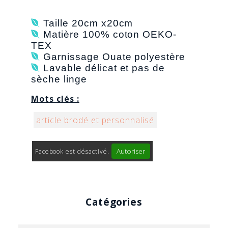

Taille 20cm x20cm

Matière 100% coton OEKO-
TEX

Garnissage Ouate polyestère

Lavable délicat et pas de
sèche linge
Mots clés :
article brodé et personnalisé
Autoriser
Facebook est désactivé.
Catégories